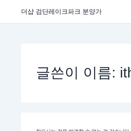
검
콘
색
더샵 검단레이크파크 분양가
텐
대
츠
상
로
건
너
뛰
기
글쓴이 이름: ith